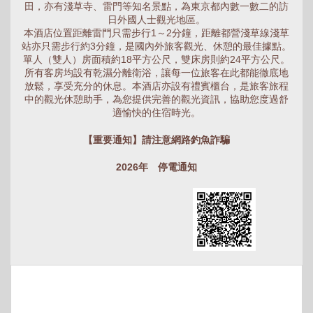
田，亦有淺草寺、雷門等知名景點，為東京都內數一數二的訪
日外國人士觀光地區。
本酒店位置距離雷門只需步行1～2分鐘，距離都營淺草線淺草
站亦只需步行約3分鐘，是國內外旅客觀光、休憩的最佳據點。
單人（雙人）房面積約18平方公尺，雙床房則約24平方公尺。
所有客房均設有乾濕分離衛浴，讓每一位旅客在此都能徹底地
放鬆，享受充分的休息。本酒店亦設有禮賓櫃台，是旅客旅程
中的觀光休憩助手，為您提供完善的觀光資訊，協助您度過舒
適愉快的住宿時光。
【重要通知】請注意網路釣魚詐騙
2026年 停電通知